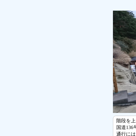
階段を上
国道13
通行には