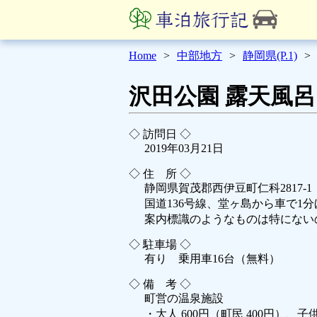
Home
中部地方
静岡県(P.1)
沢田公園 露天風呂
◇ 訪問日 ◇
2019年03月21日
◇ 住 所 ◇
静岡県賀茂郡西伊豆町仁科2817-1
国道136号線、堂ヶ島から車で1
案内標識のようなものは特にない
◇ 駐車場 ◇
有り 乗用車16台（無料）
◇ 備 考 ◇
町営の温泉施設
・大人 600円（町民 400円）、子供